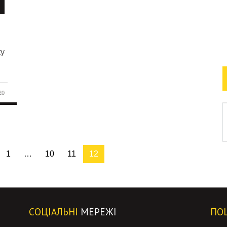
ку
20
1
…
10
11
12
СОЦІАЛЬНІ
МЕРЕЖІ
ПО