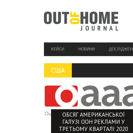
PRIMARY
КЕЙСИ
НОВИНИ
ДОСЛІДЖЕН
NAVIGATION
США
ОБСЯГ АМЕРИКАНСЬКОЇ
ГАЛУЗІ OOH РЕКЛАМИ У
ТРЕТЬОМУ КВАРТАЛІ 2020