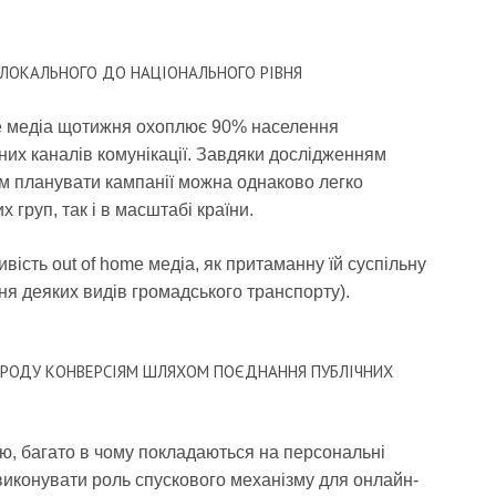
ЛОКАЛЬНОГО ДО НАЦІОНАЛЬНОГО РІВНЯ
me медіа щотижня охоплює 90% населення
них каналів комунікації. Завдяки дослідженням
м планувати кампанії можна однаково легко
х груп, так і в масштабі країни.
ивість out of home медіа, як притаманну їй суспільну
ння деяких видів громадського транспорту).
О РОДУ КОНВЕРСІЯМ ШЛЯХОМ ПОЄДНАННЯ ПУБЛІЧНИХ
ю, багато в чому покладаються на персональні
 виконувати роль спускового механізму для онлайн-