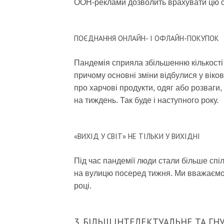
OOH-реклами дозволить врахувати цю о
ПОЄДНАННЯ ОНЛАЙН- І ОФЛАЙН-ПОКУПОК
Пандемія сприяла збільшенню кількості
причому основні зміни відбулися у віков
про харчові продукти, одяг або розваги,
на тиждень. Так буде і наступного року.
«ВИХІД У СВІТ» НЕ ТІЛЬКИ У ВИХІДНІ
Під час пандемії люди стали більше спі
на вулицю посеред тижня. Ми вважаємо,
році.
3. БІЛЬШ ІНТЕЛЕКТУАЛЬНЕ ТА Г