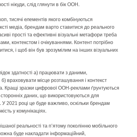
ості нікуди, слід глянути в бік OOH.
оп, тисячі елементів якого комбінуються
тексті медіа, брендам варто ставитися до реального
асиві прості та ефективні візуальні метафори треба
ами, контекстом і очікуваннями. Контент потрібно
итися, і щоб він був зрозумілим на інших візуальних
док здатності а) працювати з даними,
і б) враховувати місце розташування і контекст
іа. Кращі зразки цифрової OOH-реклами ґрунтуються
 сторонніх даних, що використовуються для
. У 2021 році це буде важливо, оскільки брендам
ість у комунікаціях.
ішаної реальності та п’ятому поколінню мобільного
у можна буде накладати інформаційний,