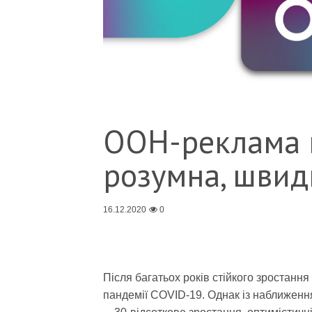
OOH-реклама в
розумна, швид
16.12.2020
0
Після багатьох років стійкого зростання
пандемії COVID-19. Однак із наближення