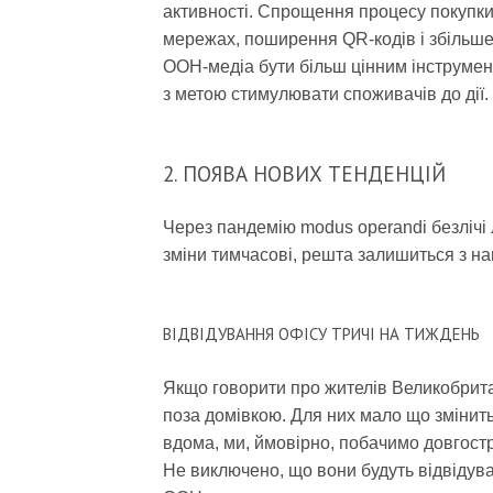
активності. Спрощення процесу покупки
мережах, поширення QR-кодів і збільше
OOH-медіа бути більш цінним інструмен
з метою стимулювати споживачів до дії.
2. ПОЯВА НОВИХ ТЕНДЕНЦІЙ
Через пандемію modus operandi безлічі
зміни тимчасові, решта залишиться з нам
ВІДВІДУВАННЯ ОФІСУ ТРИЧІ НА ТИЖДЕНЬ
Якщо говорити про жителів Великобрита
поза домівкою. Для них мало що змінит
вдома, ми, ймовірно, побачимо довгостр
Не виключено, що вони будуть відвідува