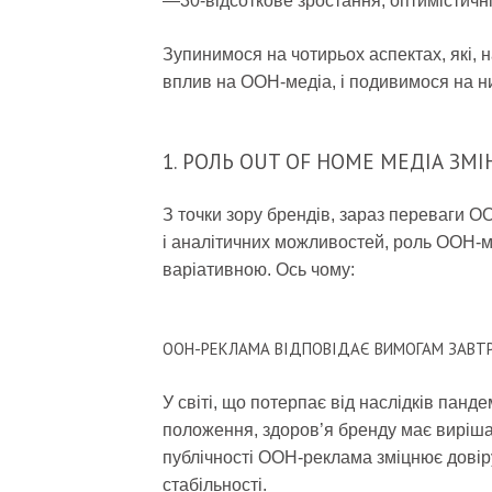
—30-відсоткове зростання, оптимістичні 
Зупинимося на чотирьох аспектах, які, 
вплив на OOH-медіа, і подивимося на н
1. РОЛЬ OUT OF HOME МЕДІА ЗМ
З точки зору брендів, зараз переваги O
і аналітичних можливостей, роль OOH-ме
варіативною. Ось чому:
OOH-РЕКЛАМА ВІДПОВІДАЄ ВИМОГАМ ЗАВТ
У світі, що потерпає від наслідків панд
положення, здоров’я бренду має виріша
публічності OOH-реклама зміцнює довіру
стабільності.