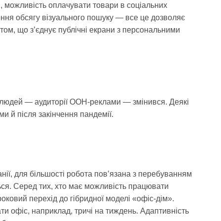
, можливість оплачувати товари в соціальних
ння обсягу візуального пошуку — все це дозволяє
том, що з’єднує публічні екрани з персональними
 людей — аудиторії OOH-реклами — змінився. Деякі
и й після закінчення пандемії.
нії, для більшості робота пов’язана з перебуванням
ься. Серед тих, хто має можливість працювати
оковий перехід до гібридної моделі «офіс-дім».
ти офіс, наприклад, тричі на тиждень. Адаптивність