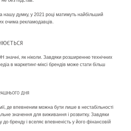
не без підстав.
на нашу думку, у 2021 році матимуть найбільший
их очима рекламодавців.
ІНЮЄТЬСЯ
OH значні, як ніколи. Завдяки розширенню технічних
діа в маркетинг-міксі брендів може стати більш
РАШНЬОГО ДНЯ
емії, де впевненим можна бути лише в нестабільності
льне значення для виживання і розвитку. Завдяки
 до бренду і вселяє впевненість у його фінансовій