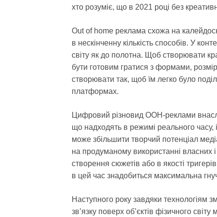
хто розуміє, що в 2021 році без креативн
Out of home реклама схожа на калейдоск
в нескінченну кількість способів. У кон
світу як до полотна. Щоб створювати кр
бути готовим гратися з формами, розмір
створювати так, щоб їм легко було поділ
платформах.
Цифровий різновид OOH-реклами внаслі
що надходять в режимі реального часу, 
може збільшити творчий потенціал мед
на продуманому використанні власних і
створення сюжетів або в якості тригерів
в цей час знадобиться максимальна гнучк
Наступного року завдяки технологіям зм
зв’язку поверх об’єктів фізичного світ