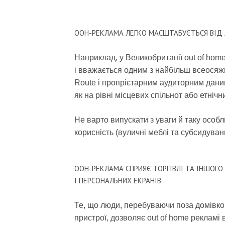
OOH-РЕКЛАМА ЛЕГКО МАСШТАБУЄТЬСЯ ВІД 
Наприклад, у Великобританії out of ho
і вважається одним з найбільш всеосяж
Route і пропрієтарним аудиторним дани
як на рівні місцевих спільнот або етнічни
Не варто випускати з уваги й таку особл
корисність (вуличні меблі та субсидува
OOH-РЕКЛАМА СПРИЯЄ ТОРГІВЛІ ТА ІНШОГ
І ПЕРСОНАЛЬНИХ ЕКРАНІВ
Те, що люди, перебуваючи поза домівко
пристрої, дозволяє out of home рекламі