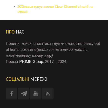
JCDecaux купує активи Clear Channel в Італії та
Іспанії
ПРО
НАС
Новини, кейси, аналітика і думки експертів ринку out
of home реклами
(редакція не завжди поділяє
висвітлювану точку зору)
Проєкт
PRIME Group
, 2017—2024
СОЦІАЛЬНІ
МЕРЕЖІ