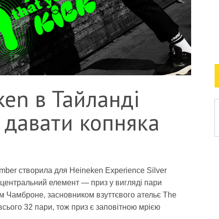
ken в Тайланді
 давати копняка
mber створила для Heineken Experience Silver
Її центральний елемент — приз у вигляді пари
ом Чамброне, засновником взуттєвого ательє The
всього 32 пари, тож приз є заповітною мрією