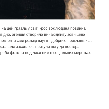
на цей ґрааль у світі кросівок людина повинна
овідно, агенція створила винахідливу зовнішню
поміряти свій розмір взуття, добряче приклавшись
оста, але захоплює: притули ногу до постера,
 зроби фото та поділися ним в соціальних мережах.