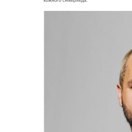
кожного снікерхеда.