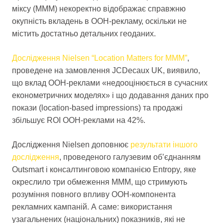
міксу (МММ) некоректно відображає справжню
окупність вкладень в OOH-рекламу, оскільки не
містить достатньо детальних геоданих.
Дослідження Nielsen “Location Matters for MMM”
,
проведене на замовлення JCDecaux UK, виявило,
що вклад OOH-реклами «недооцінюється в сучасних
економетричних моделях» і що додавання даних про
покази (location-based impressions) та продажі
збільшує ROI OOH-реклами на 42%.
Дослідження Nielsen доповнює
результати іншого
дослідження
, проведеного галузевим об’єднанням
Outsmart і консалтинговою компанією Entropy, яке
окреслило три обмеження МММ, що стримують
розуміння повного впливу OOH-компонента
рекламних кампаній. А саме: використання
узагальнених (національних) показників, які не