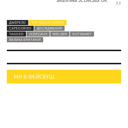
аналітики JCDecaux UK
ДЖЕРЕЛО
THE MEDIA LEADER
CATEGORIES
ДОСЛІДЖЕННЯ
TAGGED
JCDECAUX
NIELSEN
OUTSMART
ВЕЛИКА БРИТАНІЯ
МИ В ФЕЙСБУЦІ