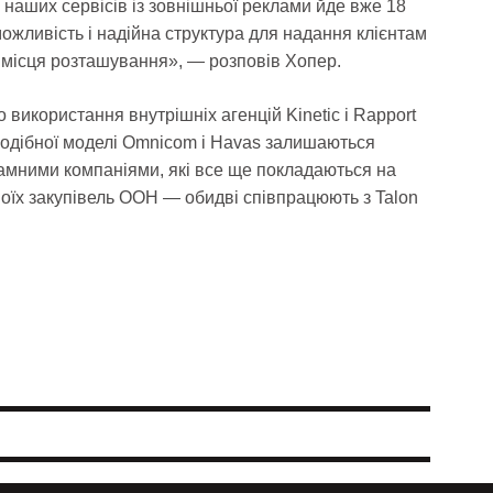
 наших сервісів із зовнішньої реклами йде вже 18
 можливість і надійна структура для надання клієнтам
 місця розташування», — розповів Хопер.
 використання внутрішніх агенцій Kinetic і Rapport
 подібної моделі Omnicom і Havas залишаються
амними компаніями, які все ще покладаються на
своїх закупівель OOH — обидві співпрацюють з Talon