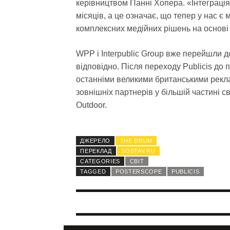
керівництвом Панні Хопера. «Інтеграція
місяців, а це означає, що тепер у нас є
комплексних медійних рішень на основі
WPP і Interpublic Group вже перейшли до
відповідно. Після переходу Publicis до
останніми великими британськими рекл
зовнішніх партнерів у більшій частині 
Outdoor.
ДЖЕРЕЛО
THE DRUM
ПЕРЕКЛАД
SOSTAV.RU
CATEGORIES
СВІТ
TAGGED
POSTERSCOPE
PUBLICIS