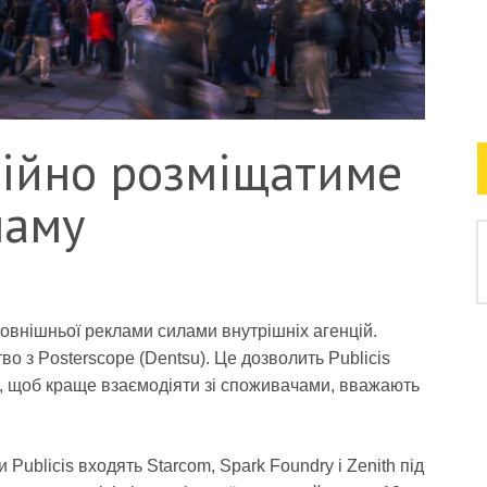
стійно розміщатиме
ламу
овнішньої реклами силами внутрішніх агенцій.
о з Posterscope (Dentsu). Це дозволить Publicis
ці, щоб краще взаємодіяти зі споживачами, вважають
Publicis входять Starcom, Spark Foundry і Zenith під