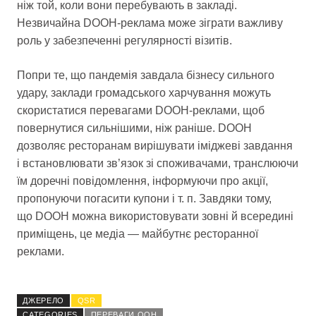
ніж той, коли вони перебувають в закладі.
Незвичайна DOOH-реклама може зіграти важливу
роль у забезпеченні регулярності візитів.
Попри те, що пандемія завдала бізнесу сильного
удару, заклади громадського харчування можуть
скористатися перевагами DOOH-реклами, щоб
повернутися сильнішими, ніж раніше. DOOH
дозволяє ресторанам вирішувати іміджеві завдання
і встановлювати зв’язок зі споживачами, транслюючи
їм доречні повідомлення, інформуючи про акції,
пропонуючи погасити купони і т. п. Завдяки тому,
що DOOH можна використовувати зовні й всередині
приміщень, це медіа — майбутнє ресторанної
реклами.
ДЖЕРЕЛО
QSR
CATEGORIES
ПЕРЕВАГИ OOH