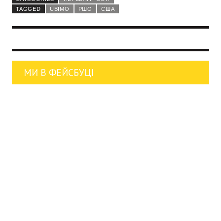
TAGGED
UBIMO
РШО
США
МИ В ФЕЙСБУЦІ