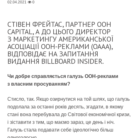
02.04.2021
0
СТІВЕН ФРЕЙТАС, ПАРТНЕР OOH
CAPITAL, А ДО ЦЬОГО ДИРЕКТОР
З МАРКЕТИНГУ АМЕРИКАНСЬКОЇ
АСОЦІАЦІЇ OOH-РЕКЛАМИ (OAAA),
ВІДПОВІДАЄ НА ЗАПИТАННЯ
ВИДАННЯ BILLBOARD INSIDER.
Чи добре справляється галузь OOH-реклами
з власним просуванням?
Стисло, так. Якщо озирнутися на той шлях, що галузь
подолала за останні років десять, згадати, в якому
стані вона перебувала до Світової економічної кризи,
і зіставити з тим, що маємо зараз, це день і ніч.
Галузь стала подавати себе ідеологічно більш
одноголосно.