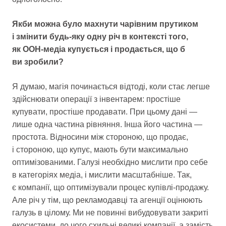
Якби можна було махнути чарівним прутиком
і змінити будь-яку одну річ в контексті того,
як OOH-медіа купується і продається, що б
ви зробили?
Я думаю, магія починається відтоді, коли стає легше
здійснювати операції з інвентарем: простіше
купувати, простіше продавати. При цьому дані —
лише одна частина рівняння. Інша його частина —
простота. Відносини між стороною, що продає,
і стороною, що купує, мають бути максимально
оптимізованими. Галузі необхідно мислити про себе
в категоріях медіа, і мислити масштабніше. Так,
є компанії, що оптимізували процес купівлі-продажу.
Але річ у тім, що рекламодавці та агенції оцінюють
галузь в цілому. Ми не повинні вибудовувати закриті
екосистеми, до чого схильні великі компанії, а замість