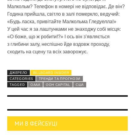
Малкольм? Телефон в номері не відповідає. Де він?
Година прийшла, світло в залі померкло, ведучий:
«Будь ласка, привітайте Малкольма Гледуелла!»
У цей час я за лаштунками не знаходжу собі місця:
«О боже, що ж робити!?» І ось він з’являється
з глибини залу, неспішно йде вздовж проходу,
сходить на сцену та всіх заворожує.
ДЖЕРЕЛО
BILLBOARD INSIDER
CATEGORIES
ТРЕНДИ ТА ПРОГНОЗИ
TAGGED
OAAA
OOH CAPITAL
США
МИ В ФЕЙСБУЦІ