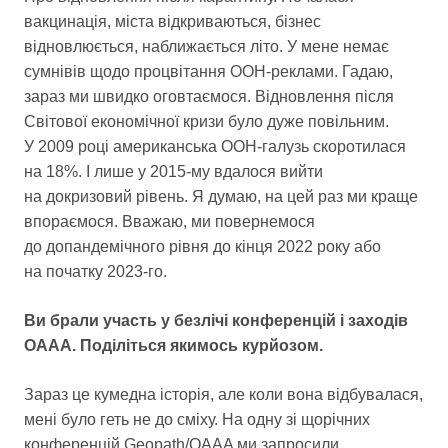
вакцинація, міста відкриваються, бізнес
відновлюється, наближається літо. У мене немає
сумнівів щодо процвітання OOH-реклами. Гадаю,
зараз ми швидко оговтаємося. Відновлення після
Світової економічної кризи було дуже повільним.
У 2009 році американська OOH-галузь скоротилася
на 18%. І лише у 2015-му вдалося вийти
на докризовий рівень. Я думаю, на цей раз ми краще
впораємося. Вважаю, ми повернемося
до допандемічного рівня до кінця 2022 року або
на початку 2023-го.
Ви брали участь у безлічі конференцій і заходів
OAAA. Поділіться якимось курйозом.
Зараз це кумедна історія, але коли вона відбувалася,
мені було геть не до сміху. На одну зі щорічних
конференцій Geopath/OAAA ми запросили