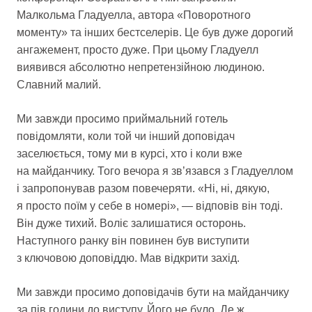
Малкольма Гладуелла, автора «Поворотного
моменту» та інших бестселерів. Це був дуже дорогий
ангажемент, просто дуже. При цьому Гладуелл
виявився абсолютно непретензійною людиною.
Славний малий.
Ми завжди просимо приймальний готель
повідомляти, коли той чи інший доповідач
заселюється, тому ми в курсі, хто і коли вже
на майданчику. Того вечора я зв’язався з Гладуеллом
і запропонував разом повечеряти. «Ні, ні, дякую,
я просто поїм у себе в номері», — відповів він тоді.
Він дуже тихий. Воліє залишатися осторонь.
Наступного ранку він повинен був виступити
з ключовою доповіддю. Мав відкрити захід.
Ми завжди просимо доповідачів бути на майданчику
за пів години до виступу. Його не було. Де ж