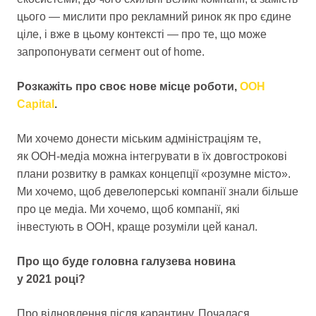
цього — мислити про рекламний ринок як про єдине
ціле, і вже в цьому контексті — про те, що може
запропонувати сегмент out of home.
Розкажіть про своє нове місце роботи,
OOH
Capital
.
Ми хочемо донести міським адміністраціям те,
як OOH-медіа можна інтегрувати в їх довгострокові
плани розвитку в рамках концепції «розумне місто».
Ми хочемо, щоб девелоперські компанії знали більше
про це медіа. Ми хочемо, щоб компанії, які
інвестують в OOH, краще розуміли цей канал.
Про що буде головна галузева новина
у 2021 році?
Про відновлення після карантину. Почалася