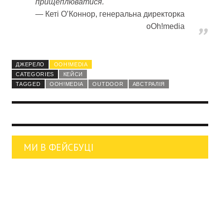
прищеплюватися.
Кеті О’Коннор, генеральна директорка
oOh!media
ДЖЕРЕЛО
OOH!MEDIA
CATEGORIES
КЕЙСИ
TAGGED
OOH!MEDIA
OUTDOOR
АВСТРАЛІЯ
МИ В ФЕЙСБУЦІ