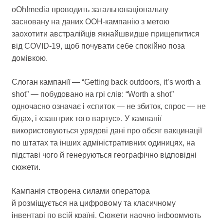
oOh!media проводить загальнонаціональну
засновану на даних OOH-кампанію з метою
заохотити австралійців якнайшвидше прищепитися
від COVID-19, щоб почувати себе спокійно поза
домівкою.
Слоган кампанії — “Getting back outdoors, it’s worth a
shot” — побудовано на грі слів: “Worth a shot”
одночасно означає і «спиток — не збиток, спрос — не
біда», і «заштрик того вартує». У кампанії
використовуються урядові дані про обсяг вакцинації
по штатах та інших адміністративних одиницях, на
підставі чого й генеруються географічно відповідні
сюжети.
Кампанія створена силами оператора
й розміщується на цифровому та класичному
інвентарі по всій країні. Сюжети наочно інформують