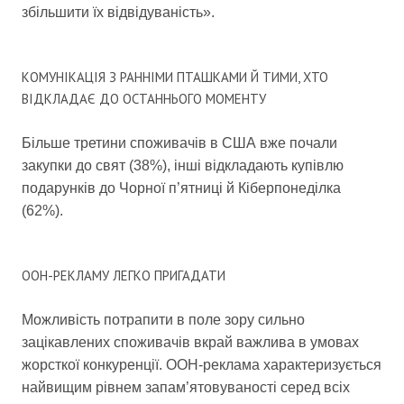
збільшити їх відвідуваність».
КОМУНІКАЦІЯ З РАННІМИ ПТАШКАМИ Й ТИМИ, ХТО
ВІДКЛАДАЄ ДО ОСТАННЬОГО МОМЕНТУ
Більше третини споживачів в США вже почали
закупки до свят (38%), інші відкладають купівлю
подарунків до Чорної п’ятниці й Кіберпонеділка
(62%).
OOH-РЕКЛАМУ ЛЕГКО ПРИГАДАТИ
Можливість потрапити в поле зору сильно
зацікавлених споживачів вкрай важлива в умовах
жорсткої конкуренції. OOH-реклама характеризується
найвищим рівнем запам’ятовуваності серед всіх