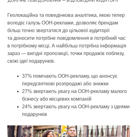
ДОРЕЧНЕ ПОВІДОМЛЕННЯ — ВІДПОВІДНІЙ АУДИТОРІЇ
Геолокаційна та поведінкова аналітика, якою тепер
володіє галузь OOH-реклами, дозволяє брендам
більш точно звертатися до цільової аудиторії
та доносити потрібне повідомлення в потрібний час
в потрібному місці. А найбільш потрібна інформація
зараз — вигідні пропозиції, точки продажів поблизу,
свіжі ідеї подарунків.
37% помічають OOH-рекламу, що анонсує
передсвяткові розпродажі або знижки
27% звертають увагу на OOH-рекламу малого
бізнесу або місцевих компаній
24% звертають увагу на OOH-рекламу з ідеями
подарунків