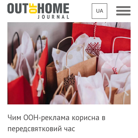
UA
Чим OOH-реклама корисна в
передсвятковий час