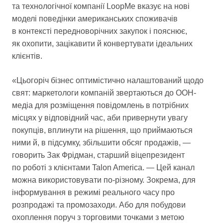
та технологічної компанії LoopMe вказує на нові
моделі поведінки американських споживачів
в контексті передноворічних закупок і пояснює,
як охопити, зацікавити й конвертувати ідеальних
клієнтів.
«Цьогоріч бізнес оптимістично налаштований щодо
свят: маркетологи компаній звертаються до OOH-
медіа для розміщення повідомлень в потрібних
місцях у відповідний час, аби привернути увагу
покупців, вплинути на рішення, що приймаються
ними й, в підсумку, збільшити обсяг продажів, —
говорить Зак Фрідман, старший віцепрезидент
по роботі з клієнтами Talon America. — Цей канал
можна використовувати по-різному. Зокрема, для
інформування в режимі реального часу про
розпродажі та промозаходи. Або для побудови
охоплення поруч з торговими точками з метою