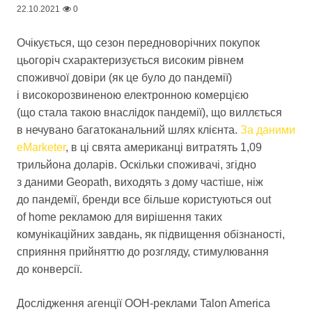
22.10.2021
0
Очікується, що сезон передноворічних покупок
цьогоріч схарактеризується високим рівнем
споживчої довіри (як це було до пандемії)
і високорозвиненою електронною комерцією
(що стала такою внаслідок пандемії), що виллється
в нечувано багатоканальний шлях клієнта.
За даними
eMarketer
, в ці свята американці витратять 1,09
трильйона доларів. Оскільки споживачі, згідно
з даними Geopath, виходять з дому частіше, ніж
до пандемії, бренди все більше користуються out
of home рекламою для вирішення таких
комунікаційних завдань, як підвищення обізнаності,
сприяння прийняттю до розгляду, стимулювання
до конверсії.
Дослідження агенції OOH-реклами Talon America