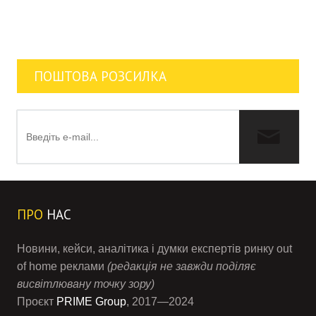
ПОШТОВА РОЗСИЛКА
ПРО
НАС
Новини, кейси, аналітика і думки експертів ринку out
of home реклами
(редакція не завжди поділяє
висвітлювану точку зору)
Проєкт
PRIME Group
, 2017—2024