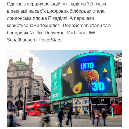
Однією з перших локацій, які задіяли 3D-ілюзії
в рекламі на своїх цифрових білбордах стала
лондонська площа Пікаділлі. А першими
користувачами технології DeepScreen стали такі
бренди як Netflix, Deliveroo, Vodafone, IWC
Schaffhausen і PokerStars.