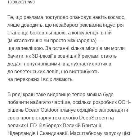
13.08.2021
0
Те, що реклама поступово опановує навіть космос,
лише доводить, що незабаром рекламна індустрія
стане ще божевільнішою, а конкуренція в ній
(міжгалактична чи просто міжнародна) —
ще запеклішою. За останні кілька місяців ми могли
бачити, як 3D-ілюзії в зовнішній рекламі стають
дедалі популярнішими: від пухнастих котиків
до велетенських левів, що вистрибують
на перехожих і всіх лякають.
В ряді країн таке видовище тепер можна буде
побачити набагато частіше, оскільки розробник OOH-
рішень Ocean Outdoor планує офіційно запровадити
свою пропрієтарну технологію DeepScreen на
великих LED-білбордах Великій Британії,
Нідерландів і Скандинавії. Масштабному запуску цієї