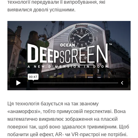
технології передували її випробування, які
виявилися доволі успішними.
Ця технологія базується на так званому
«анаморфозі», тобто примусовій перспективі. Вона
математично викривлює зображення на пласкій
поверхні так, щоб воно здавалося тривимірним. Щоб
побачити цей ефект, AR- чи VR-пристрої не потрібні.