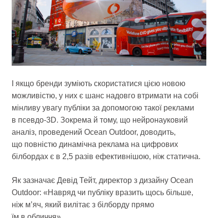
І якщо бренди зуміють скористатися цією новою
можливістю, у них є шанс надовго втримати на собі
мінливу увагу публіки за допомогою такої реклами
в псевдо-3D. Зокрема й тому, що нейронауковий
аналіз, проведений Ocean Outdoor, доводить,
що повністю динамічна реклама на цифрових
білбордах є в 2,5 разів ефективнішою, ніж статична.
Як зазначає Девід Тейт, директор з дизайну Ocean
Outdoor: «Навряд чи публіку вразить щось більше,
ніж м’яч, який вилітає з білборду прямо
їм в обличчя».