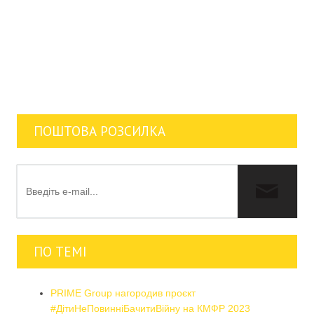
ПОШТОВА РОЗСИЛКА
ПО ТЕМІ
PRIME Group нагородив проєкт
#ДітиНеПовинніБачитиВійну на КМФР 2023