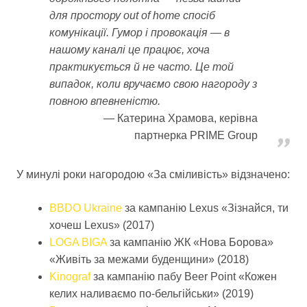
для простору out of home спосіб
комунікації. Гумор і провокація — в
нашому каналі це працює, хоча
практикується й не часто. Це той
випадок, коли вручаємо свою нагороду з
повною впевненістю.
Катерина Храмова, керівна
партнерка PRIME Group
У минулі роки нагородою «За сміливість» відзначено:
BBDO Ukraine
за кампанію Lexus «Зізнайся, ти
хочеш Lexus» (2017)
LOGA BIGA
за кампанію ЖК «Нова Борова»
«Живіть за межами буденщини» (2018)
Kinograf
за кампанію пабу Beer Point «Кожен
келих наливаємо по-бельгійськи» (2019)