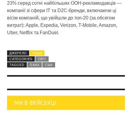
23% серед сотні найбільших OOH-рекламодавців —
компанії зі сфери IT та D2C-бренди, включаючи ці
вісім компаній, що увійшли до топ-20 (за обсягом
витрат): Apple, Expedia, Verizon, T-Mobile, Amazon,
Uber, Netflix та FanDuel.
ДЖЕРЕЛО
OAAA
CATEGORIES
СВІТ
TAGGED
OAAA
США
МИ В ФЕЙСБУЦІ