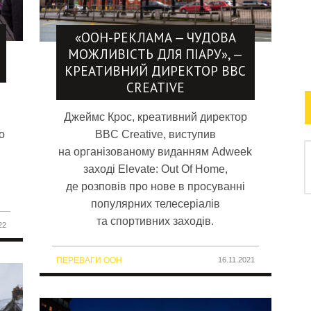
«OOH-РЕКЛАМА — ЧУДОВА
МОЖЛИВІСТЬ ДЛЯ ПІАРУ», —
КРЕАТИВНИЙ ДИРЕКТОР BBC
CREATIVE
Джеймс Крос, креативний директор
о
BBC Creative, виступив
на організованому виданням Adweek
заході Elevate: Out Of Home,
де розповів про нове в просуванні
популярних телесеріалів
та спортивних заходів.
22
ПЕРЕВАГИ OOH
16.11.2021