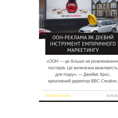
OOH-РЕКЛАМА ЯК ДІЄВИЙ
ІНСТРУМЕНТ ЕМПІРИЧНОГО
МАРКЕТИНГУ
«OOH — це більше не розклеюванн
постерів. Це величезна можливість
для піару», — Джеймс Крос,
креативний директор BBC Creative.
ПЕРЕВАГИ OOH
20.09.20