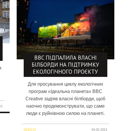
BBC ПІДПАЛИЛА ВЛАСНІ
БІЛБОРДИ НА ПІДТРИМКУ
я
ЕКОЛОГІЧНОГО ПРОЄКТУ
Для просування циклу екологічних
програм «Ідеальна планета» BBC
Creative задіяв власні білборди, щоб
наочно продемонструвати, що саме
21
люди є руйнівною силою на планеті.
КЕЙСИ
04.02.2021