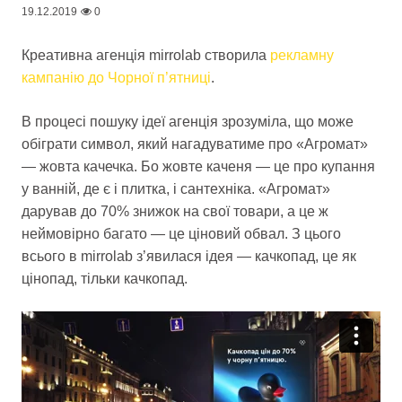
19.12.2019
0
Креативна агенція mirrolab створила
рекламну
кампанію до Чорної п’ятниці
.
В процесі пошуку ідеї агенція зрозуміла, що може
обіграти символ, який нагадуватиме про «Агромат»
— жовта качечка. Бо жовте каченя — це про купання
у ванній, де є і плитка, і сантехніка. «Агромат»
дарував до 70% знижок на свої товари, а це ж
неймовірно багато — це ціновий обвал. З цього
всього в mirrolab з’явилася ідея — качкопад, це як
цінопад, тільки качкопад.