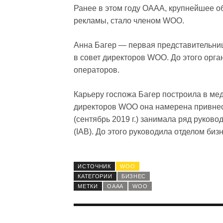
Ранее в этом году OAAA, крупнейшее 
рекламы, стало членом WOO.
Анна Багер — первая представительниц
в совет директоров WOO. До этого орга
операторов.
Карьеру госпожа Багер построила в мед
директоров WOO она намерена привнест
(сентябрь 2019 г.) занимала ряд руко
(IAB). До этого руководила отделом бизн
ИСТОЧНИК
WOO
КАТЕГОРИИ
БИЗНЕС
МЕТКИ
OAAA
WOO