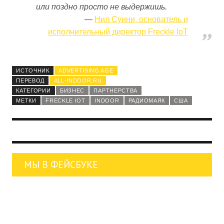
или поздно просто не выдержишь.
Нил Суини, основатель и
исполнительный директор Freckle IoT
ИСТОЧНИК
ADVERTISING AGE
ПЕРЕВОД
ALL-INDOOR.RU
КАТЕГОРИИ
БИЗНЕС
ПАРТНЕРСТВА
МЕТКИ
FRECKLE IOT
INDOOR
РАДИОМАЯК
США
МЫ В ФЕЙСБУКЕ