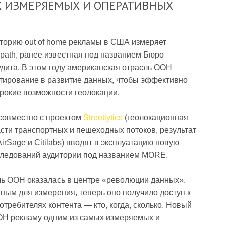
Х ИЗМЕРЯЕМЫХ И ОПЕРАТИВНЫХ
иторию out of home рекламы в США измеряет
path, ранее известная под названием Бюро
удита. В этом году американская отрасль OOH
тирование в развитие данных, чтобы эффективно
рокие возможности геолокации.
совместно с проектом
Streetlytics
(геолокационная
асти транспортных и пешеходных потоков, результат
irSage и Citilabs) вводят в эксплуатацию новую
следований аудитории под названием MORE.
ль OOH оказалась в центре «революции данных».
ным для измерения, теперь оно получило доступ к
ребителях контента — кто, когда, сколько. Новый
H рекламу одним из самых измеряемых и