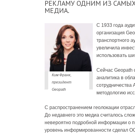
РЕКЛАМУ ОДНИМ ИЗ САМЫ
МЕДИА.
С 1933 года ауд
организация Geo
транспортного а
увеличила инвес
использовать ши
Сейчас Geopath 
Ким Франк,
аналитика в обл
президент
сотрудничества A
Geopath
методологию ис
С распространением геолокации отрас
До недавнего это медиа считалось слож
невероятно подробной информации о пот
уровень информированности сделал OO