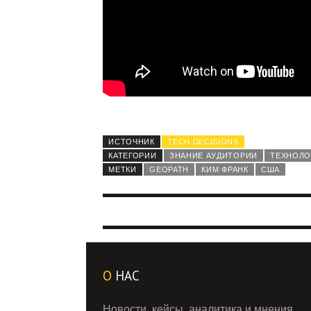
ИСТОЧНИК
TECH DECISIONS
КАТЕГОРИИ
ЗНАНИЕ АУДИТОРИИ
ТЕХНОЛО
МЕТКИ
GEOPATH
КИМ ФРАНК
США
О
НАС
Новости, кейсы, аналитика и мнения