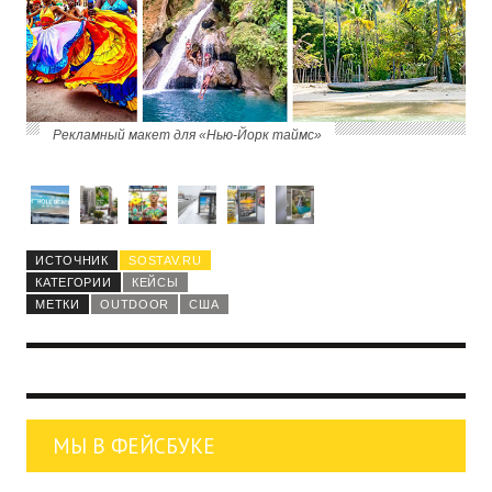
Рекламный макет для «Нью-Йорк таймс»
ИСТОЧНИК
SOSTAV.RU
КАТЕГОРИИ
КЕЙСЫ
МЕТКИ
OUTDOOR
США
МЫ В ФЕЙСБУКЕ