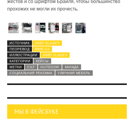
жестов и со шрифтом Брайля, чтобы большинство
прохожих не могли их прочесть.
ИСТОЧНИК
ABBY KLAGES
ПЕОРЕВОД
MMR.UA
ИЛЛЮСТРАЦИИ
ABBY KLAGES
КАТЕГОРИИ
КЕЙСЫ
МЕТКИ
CILT
OUTDOOR
КАНАДА
СОЦИАЛЬНАЯ РЕКЛАМА
УЛИЧНАЯ МЕБЕЛЬ
МЫ В ФЕЙСБУКЕ