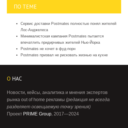
ПО ТЕМЕ
Сервис доставки Postmates полностью понял жителей
Лос-Анджелеса
Минималистская кампания Postmates пытается
впечатлить придирчивых жителей Нью-Йорка
Postmates не хочет в фуд-порн
Postmates призвал не рисковать жизнью на кухне
О
НАС
Новости, кейсы, аналитика и мнения экспертов
рынка out of home рекламы
(редакция не всегда
разделяет освещаемую точку зрения)
Проект
PRIME Group
, 2017—2024