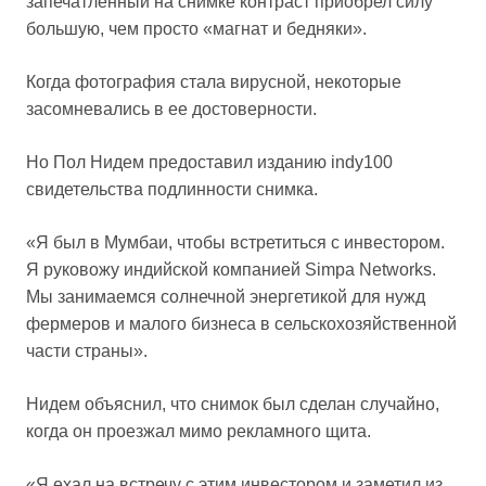
запечатленный на снимке контраст приобрел силу
большую, чем просто «магнат и бедняки».
Когда фотография стала вирусной, некоторые
засомневались в ее достоверности.
Но Пол Нидем предоставил изданию indy100
свидетельства подлинности снимка.
«Я был в Мумбаи, чтобы встретиться с инвестором.
Я руковожу индийской компанией Simpa Networks.
Мы занимаемся солнечной энергетикой для нужд
фермеров и малого бизнеса в сельскохозяйственной
части страны».
Нидем объяснил, что снимок был сделан случайно,
когда он проезжал мимо рекламного щита.
«Я ехал на встречу с этим инвестором и заметил из