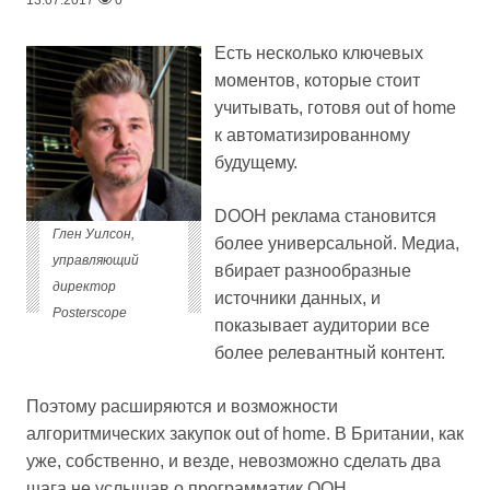
13.07.2017
0
Есть несколько ключевых
моментов, которые стоит
учитывать, готовя out of home
к автоматизированному
будущему.
DOOH реклама становится
Глен Уилсон,
более универсальной. Медиа,
управляющий
вбирает разнообразные
директор
источники данных, и
Posterscope
показывает аудитории все
более релевантный контент.
Поэтому расширяются и возможности
алгоритмических закупок out of home. В Британии, как
уже, собственно, и везде, невозможно сделать два
шага не услышав о программатик OOH.