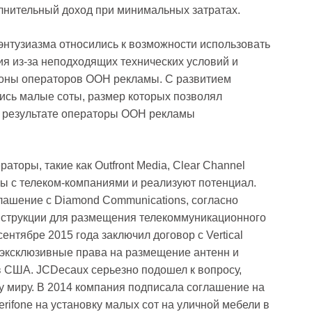
лнительный доход при минимальных затратах.
энтузиазма относились к возможности использовать
я из-за неподходящих технических условий и
роны операторов OOH рекламы. С развитием
ись малые соты, размер которых позволял
В результате операторы OOH рекламы
торы, такие как Outfront Media, Clear Channel
ры с телеком-компаниями и реализуют потенциал.
оглашение с Diamond Communications, согласно
нструкции для размещения телекоммуникационного
сентябре 2015 года заключил договор с Vertical
и эксклюзивные права на размещение антенн и
в США. JCDecaux серьезно подошел к вопросу,
у миру. В 2014 компания подписала соглашение на
erifone на установку малых сот на уличной мебели в