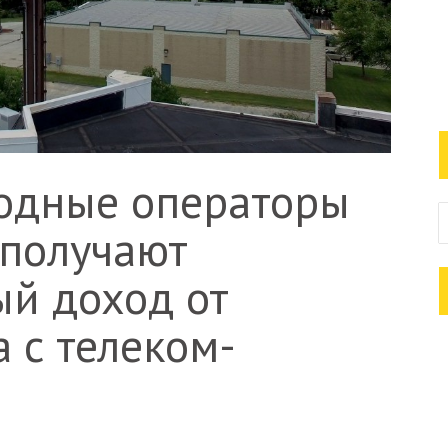
одные операторы
получают
й доход от
а с телеком-