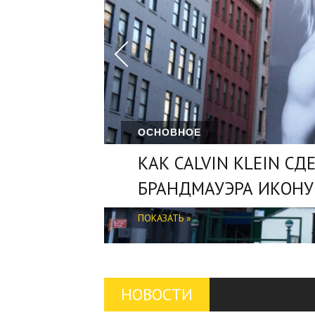
ОСНОВНОЕ
ОСНОВНОЕ
КАК CALVIN KLEIN СД
НАРУЖНАЯ РЕКЛАМА.
БРАНДМАУЭРА ИКОНУ
МСБ
ПОКАЗАТЬ »
ПОКАЗАТЬ »
НОВОСТИ