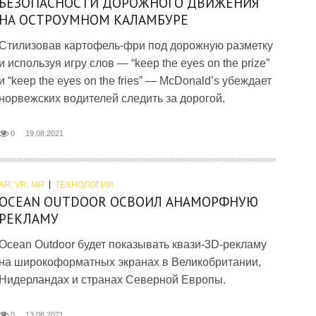
БЕЗОПАСНОСТИ ДОРОЖНОГО ДВИЖЕНИЯ
НА ОСТРОУМНОМ КАЛАМБУРЕ
Стилизовав картофель-фри под дорожную разметку
и используя игру слов — “keep the eyes on the prize”
и “keep the eyes on the fries” — McDonald’s убеждает
норвежских водителей следить за дорогой.
0
19.08.2021
AR, VR, MR
ТЕХНОЛОГИИ
OCEAN OUTDOOR ОСВОИЛ АНАМОРФНУЮ
РЕКЛАМУ
Ocean Outdoor будет показывать квази-3D-рекламу
на широкоформатных экранах в Великобритании,
Нидерландах и странах Северной Европы.
0
13.08.2021